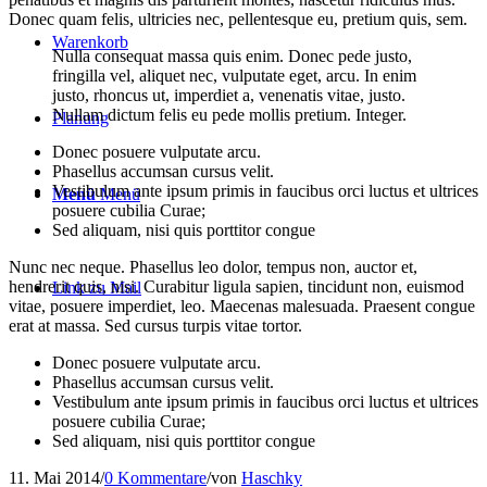
Donec quam felis, ultricies nec, pellentesque eu, pretium quis, sem.
Warenkorb
Nulla consequat massa quis enim. Donec pede justo,
fringilla vel, aliquet nec, vulputate eget, arcu. In enim
justo, rhoncus ut, imperdiet a, venenatis vitae, justo.
Nullam dictum felis eu pede mollis pretium. Integer.
Planung
Donec posuere vulputate arcu.
Phasellus accumsan cursus velit.
Vestibulum ante ipsum primis in faucibus orci luctus et ultrices
Menü
Menü
posuere cubilia Curae;
Sed aliquam, nisi quis porttitor congue
Nunc nec neque. Phasellus leo dolor, tempus non, auctor et,
hendrerit quis, nisi. Curabitur ligula sapien, tincidunt non, euismod
Link zu Mail
vitae, posuere imperdiet, leo. Maecenas malesuada. Praesent congue
erat at massa. Sed cursus turpis vitae tortor.
Donec posuere vulputate arcu.
Phasellus accumsan cursus velit.
Vestibulum ante ipsum primis in faucibus orci luctus et ultrices
posuere cubilia Curae;
Sed aliquam, nisi quis porttitor congue
11. Mai 2014
/
0 Kommentare
/
von
Haschky