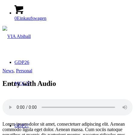
0
Einkaufswagen
GDP26
News
,
Personal
Entry with Audio
MCG27
Christl27
Lorem ipsum dolor sit amet, consectetuer adipiscing elit. Aenean
GDP27
commodo ligula eget dolor. Aenean massa. Cum sociis natoque
penatibus et magnis dis parturient montes, nascetur ridiculus mus.