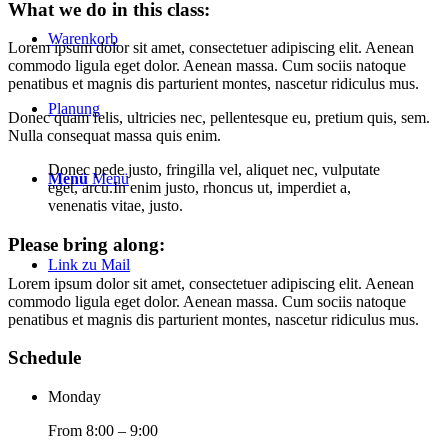
What we do in this class
:
Warenkorb
Lorem ipsum dolor sit amet, consectetuer adipiscing elit. Aenean
commodo ligula eget dolor. Aenean massa. Cum sociis natoque
penatibus et magnis dis parturient montes, nascetur ridiculus mus.
Planung
Donec quam felis, ultricies nec, pellentesque eu, pretium quis, sem.
Nulla consequat massa quis enim.
Donec pede justo, fringilla vel, aliquet nec, vulputate
Menü
Menü
eget, arcu.In enim justo, rhoncus ut, imperdiet a,
venenatis vitae, justo.
Please bring along
:
Link zu Mail
Lorem ipsum dolor sit amet, consectetuer adipiscing elit. Aenean
commodo ligula eget dolor. Aenean massa. Cum sociis natoque
penatibus et magnis dis parturient montes, nascetur ridiculus mus.
Schedule
Monday
From 8:00 – 9:00