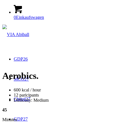
0
Einkaufswagen
GDP26
Aerobics
.
MCG27
600 kcal / hour
12 paricipants
Christl27
Difficulty: Medium
45
GDP27
Minutes